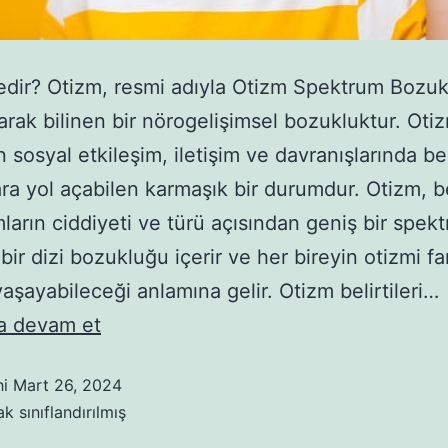
dir? Otizm, resmi adıyla Otizm Spektrum Bozu
arak bilinen bir nörogelişimsel bozukluktur. Oti
n sosyal etkileşim, iletişim ve davranışlarında be
lara yol açabilen karmaşık bir durumdur. Otizm, be
arın ciddiyeti ve türü açısından geniş bir spek
ir dizi bozukluğu içerir ve her bireyin otizmi far
yaşayabileceği anlamına gelir. Otizm belirtileri…
 devam et
hi
Mart 26, 2024
k sınıflandırılmış