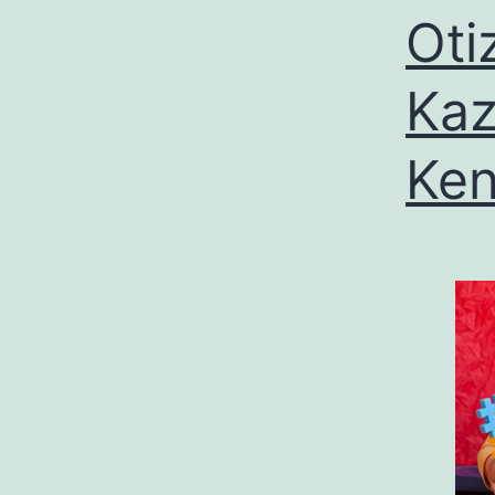
Oti
Kaz
Ken