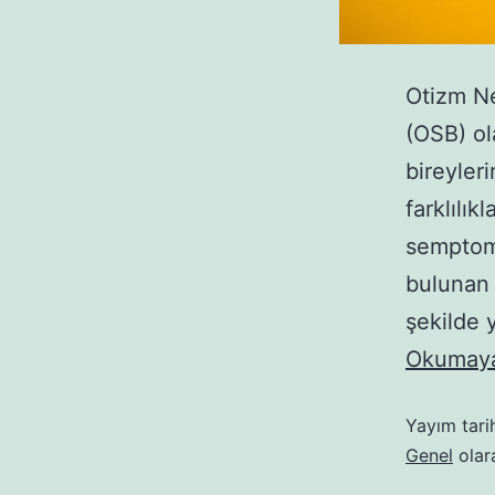
Otizm Ne
(OSB) ol
bireyleri
farklılık
semptoml
bulunan b
şekilde 
Okumaya
Yayım tari
Genel
olara