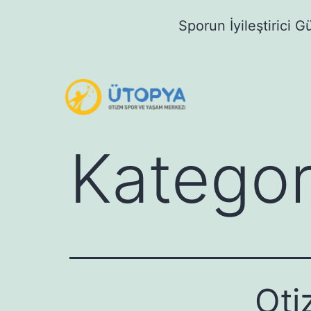
Sporun İyileştirici G
Kategor
Oti