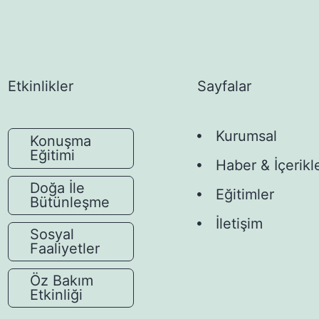
Etkinlikler
Sayfalar
Kurumsal
Konuşma
Eğitimi
Haber & İçerikl
Doğa İle
Eğitimler
Bütünleşme
İletişim
Sosyal
Faaliyetler
Öz Bakım
Etkinliği