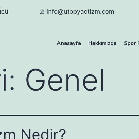
ücü
info@utopyaotizm.com
Anasayfa
Hakkımızda
Spor 
i:
Genel
zm Nedir?