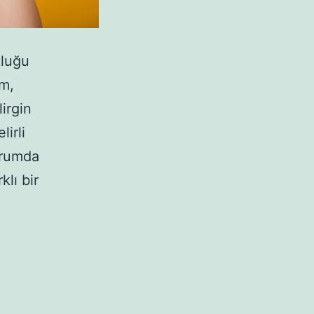
kluğu
zm,
lirgin
lirli
trumda
klı bir