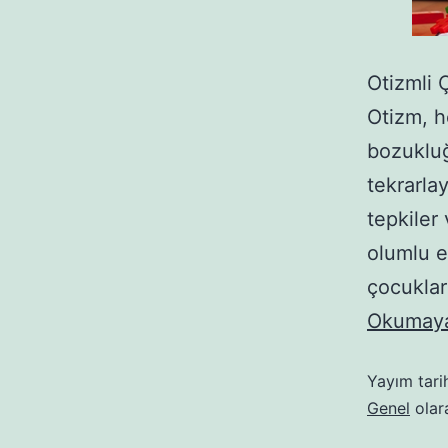
Otizmli 
Otizm, h
bozukluğ
tekrarlay
tepkiler
olumlu e
çocuklar
Okumaya
Yayım tari
Genel
olara