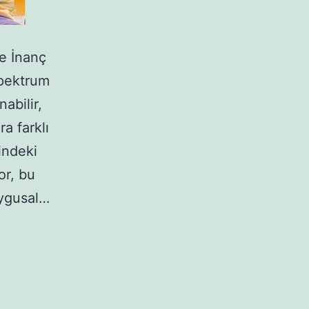
e İnanç
spektrum
abilir,
ra farklı
indeki
or, bu
uygusal…