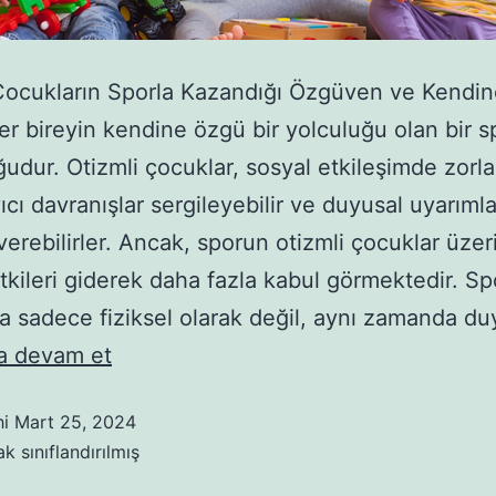
Çocukların Sporla Kazandığı Özgüven ve Kendin
er bireyin kendine özgü bir yolculuğu olan bir 
udur. Otizmli çocuklar, sosyal etkileşimde zorlan
ıcı davranışlar sergileyebilir ve duyusal uyarımla
 verebilirler. Ancak, sporun otizmli çocuklar üzer
tkileri giderek daha fazla kabul görmektedir. Sp
a sadece fiziksel olarak değil, aynı zamanda d
 devam et
hi
Mart 25, 2024
k sınıflandırılmış